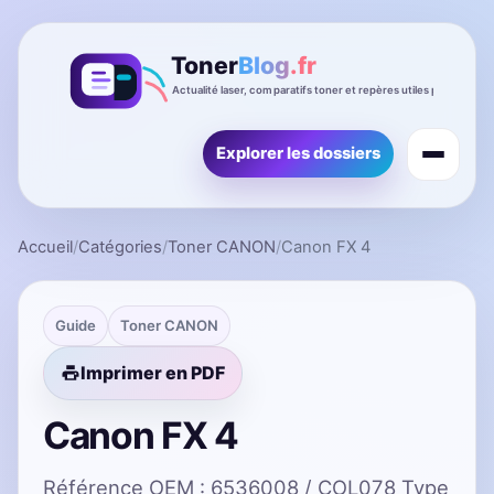
Explorer les dossiers
Accueil
/
Catégories
/
Toner CANON
/
Canon FX 4
Guide
Toner CANON
Imprimer en PDF
Canon FX 4
Référence OEM : 6536008 / COL078 Type