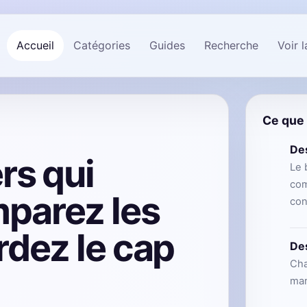
Accueil
Catégories
Guides
Recherche
Voir 
Ce que 
De
rs qui
Le 
com
parez les
con
rdez le cap
Des
Cha
mar