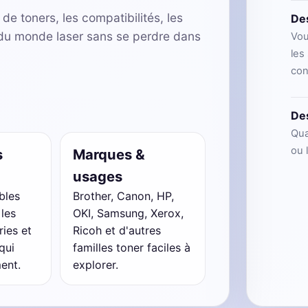
de toners, les compatibilités, les
Des
s du monde laser sans se perdre dans
Vou
les
con
Des
Qua
ou 
s
Marques &
usages
bles
Brother, Canon, HP,
 les
OKI, Samsung, Xerox,
ries et
Ricoh et d'autres
qui
familles toner faciles à
ent.
explorer.