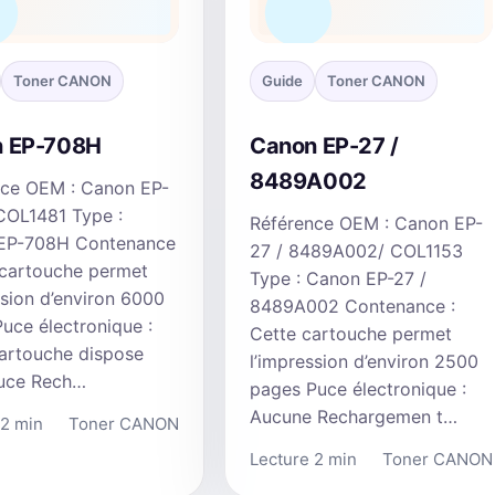
Toner CANON
Guide
Toner CANON
 EP-708H
Canon EP-27 /
8489A002
nce OEM : Canon EP-
COL1481 Type :
Référence OEM : Canon EP-
EP-708H Contenance
27 / 8489A002/ COL1153
 cartouche permet
Type : Canon EP-27 /
ssion d’environ 6000
8489A002 Contenance :
uce électronique :
Cette cartouche permet
artouche dispose
l’impression d’environ 2500
puce Rech…
pages Puce électronique :
Aucune Rechargemen t…
 2 min
Toner CANON
Lecture 2 min
Toner CANON