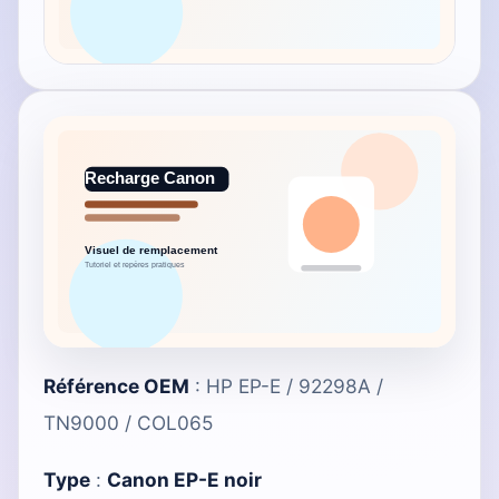
Référence OEM
: HP EP-E / 92298A /
TN9000 / COL065
Type
:
Canon EP-E noir