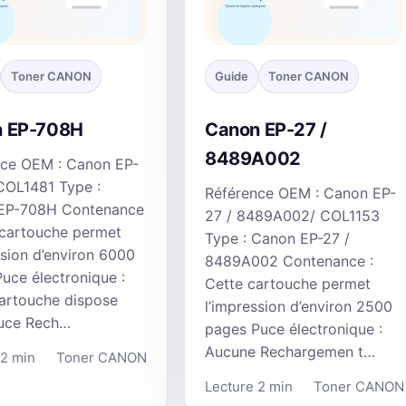
Toner CANON
Guide
Toner CANON
 EP-708H
Canon EP-27 /
8489A002
nce OEM : Canon EP-
COL1481 Type :
Référence OEM : Canon EP-
EP-708H Contenance
27 / 8489A002/ COL1153
 cartouche permet
Type : Canon EP-27 /
ssion d’environ 6000
8489A002 Contenance :
uce électronique :
Cette cartouche permet
artouche dispose
l’impression d’environ 2500
puce Rech…
pages Puce électronique :
Aucune Rechargemen t…
 2 min
Toner CANON
Lecture 2 min
Toner CANON