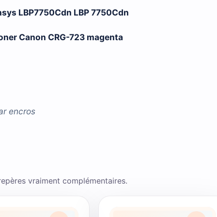
nsys LBP7750Cdn LBP 7750Cdn
e toner Canon CRG-723 magenta
ar
encros
 repères vraiment complémentaires.