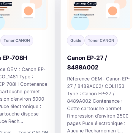
Toner CANON
Guide
Toner CANON
 EP-708H
Canon EP-27 /
8489A002
nce OEM : Canon EP-
COL1481 Type :
Référence OEM : Canon EP-
EP-708H Contenance
27 / 8489A002/ COL1153
 cartouche permet
Type : Canon EP-27 /
ssion d’environ 6000
8489A002 Contenance :
uce électronique :
Cette cartouche permet
artouche dispose
l’impression d’environ 2500
puce Rech…
pages Puce électronique :
Aucune Rechargemen t…
 2 min
Toner CANON