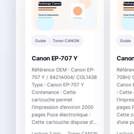
Guide
Toner CANON
Guide
Canon EP-707 Y
Canon
Référence OEM : Canon EP-
Référe
707 Y / 9421A004/ COL1438
708H/ 
Type : Canon EP-707 Y
Canon 
Contenance : Cette
: Cette
cartouche permet
l’impre
l’impression d’environ 2000
pages P
pages Puce électronique :
Cette c
Cette cartouche dispose d’…
d’une 
Lecture 2 min
Toner CANON
Lecture