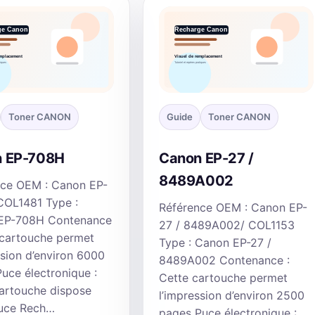
Toner CANON
Guide
Toner CANON
 EP-708H
Canon EP-27 /
8489A002
nce OEM : Canon EP-
COL1481 Type :
Référence OEM : Canon EP-
EP-708H Contenance
27 / 8489A002/ COL1153
 cartouche permet
Type : Canon EP-27 /
ssion d’environ 6000
8489A002 Contenance :
uce électronique :
Cette cartouche permet
artouche dispose
l’impression d’environ 2500
puce Rech…
pages Puce électronique :