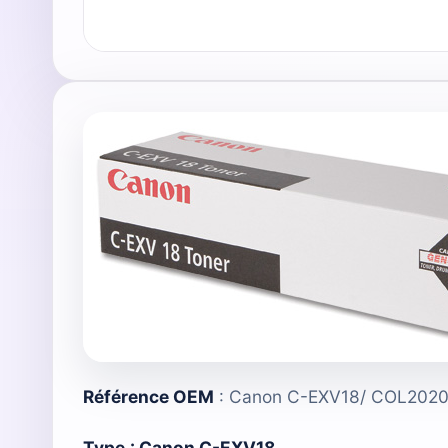
Référence OEM
: Canon C-EXV18/ COL202
Type
:
Canon C-EXV18