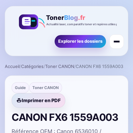
Explorer les dossiers
Accueil
/
Catégories
/
Toner CANON
/
CANON FX6 1559A003
Guide
Toner CANON
Imprimer en PDF
CANON FX6 1559A003
Référence OEM : Canon 6536010 /