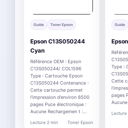
Guide
Toner Epson
Guide
Epson C13S050244
Epso
Cyan
Référe
C13S05
Référence OEM : Epson
Type :
C13S050244/ COL1596
C13S05
Type : Cartouche Epson
Cette 
C13S050244 Contenance :
l’impre
Cette cartouche permet
pages P
l’impression d’environ 8500
Aucune
pages Puce électronique :
Aucune Rechargemen t :…
Lecture
Lecture 2 min
Toner Epson