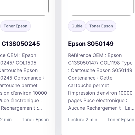
Toner Epson
Guide
Toner Epson
n C13S050245
Epson S050149
nce OEM : Epson
Référence OEM : Epson
0245/ COL1595
C13S050147/ COL1198 Type
 Cartouche Epson
: Cartouche Epson S050149
0245 Contenance :
Contenance : Cette
cartouche permet
cartouche permet
ssion d’environ 10000
l’impression d’environ 10000
uce électronique :
pages Puce électronique :
 Rechargemen t :…
Aucune Rechargemen t : La…
 2 min
Toner Epson
Lecture 2 min
Toner Epson