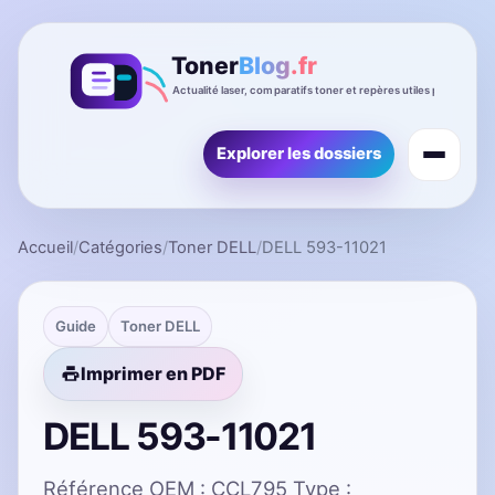
Explorer les dossiers
Accueil
/
Catégories
/
Toner DELL
/
DELL 593-11021
Guide
Toner DELL
Imprimer en PDF
DELL 593-11021
Référence OEM : CCL795 Type :