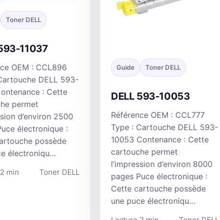
Toner DELL
593-11037
nce OEM : CCL896
Guide
Toner DELL
 Cartouche DELL 593-
ontenance : Cette
DELL 593-10053
che permet
Référence OEM : CCL777
ssion d’environ 2500
Type : Cartouche DELL 593-
uce électronique :
10053 Contenance : Cette
cartouche possède
cartouche permet
e électroniqu…
l’impression d’environ 8000
 2 min
Toner DELL
pages Puce électronique :
Cette cartouche possède
une puce électroniqu…
Lecture 2 min
Toner DELL