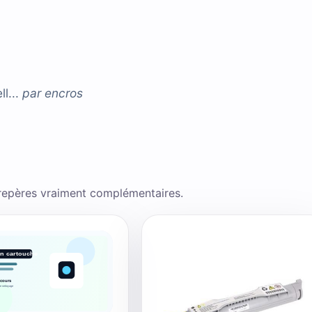
l...
par
encros
 repères vraiment complémentaires.