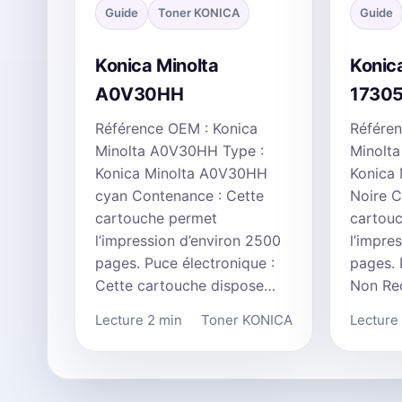
Guide
Toner KONICA
Guide
Konica Minolta
Konic
A0V30HH
1730
Référence OEM : Konica
Référen
Minolta A0V30HH Type :
Minolta
Konica Minolta A0V30HH
Konica 
cyan Contenance : Cette
Noire C
cartouche permet
cartou
l’impression d’environ 2500
l’impre
pages. Puce électronique :
pages. 
Cette cartouche dispose…
Non Re
Lecture 2 min
Toner KONICA
Lecture