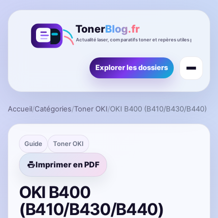
Explorer les dossiers
Accueil
/
Catégories
/
Toner OKI
/
OKI B400 (B410/B430/B440)
Guide
Toner OKI
Imprimer en PDF
OKI B400
(B410/B430/B440)