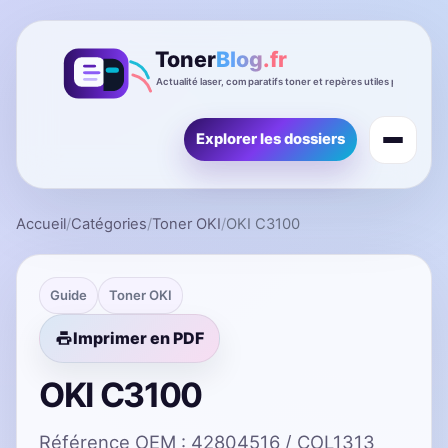
Explorer les dossiers
Accueil
/
Catégories
/
Toner OKI
/
OKI C3100
Guide
Toner OKI
Imprimer en PDF
OKI C3100
Référence OEM : 42804516 / COL1313