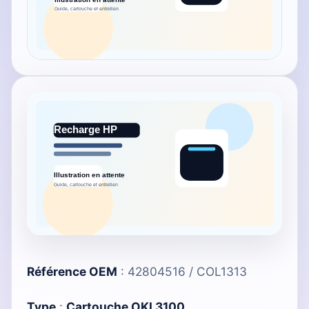
Référence OEM
: 42804516 / COL1313
Type
:
Cartouche OKI 3100