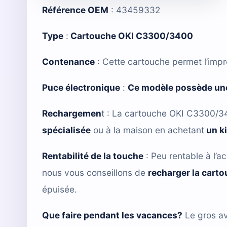
Référence OEM
: 43459332
Type
:
Cartouche OKI C3300/3400
Contenance
: Cette cartouche permet l’imp
Puce électronique
:
Ce modèle possède une
Rechargemen
t
: La cartouche OKI C3300/3
spécialisée
ou à la maison en achetant
un k
Rentabilité de la touche
: Peu rentable à l’ac
nous vous conseillons de
recharger la cart
épuisée.
Que faire pendant les vacances?
Le gros av