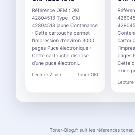
Référence OEM : OKI
Référen
42804513 Type : OKI
428045
42804513 jaune Contenance
428045
: Cette cartouche permet
Contena
l’impression d’environ 3000
cartou
pages Puce électronique :
l’impre
Cette cartouche dispose
pages P
d’une puce électroni…
Cette c
d’une p
Lecture 2 min
Toner OKI
Lecture
Toner-Blog.fr suit les références toner