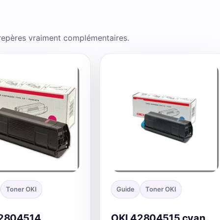
 repères vraiment complémentaires.
Toner OKI
Guide
Toner OKI
42804514
OKI 42804515 cyan