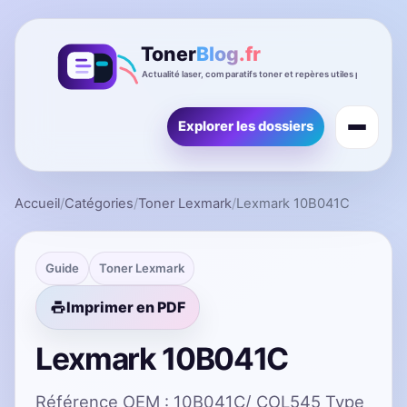
Explorer les dossiers
Accueil
/
Catégories
/
Toner Lexmark
/
Lexmark 10B041C
Guide
Toner Lexmark
Imprimer en PDF
Lexmark 10B041C
Référence OEM : 10B041C/ COL545 Type