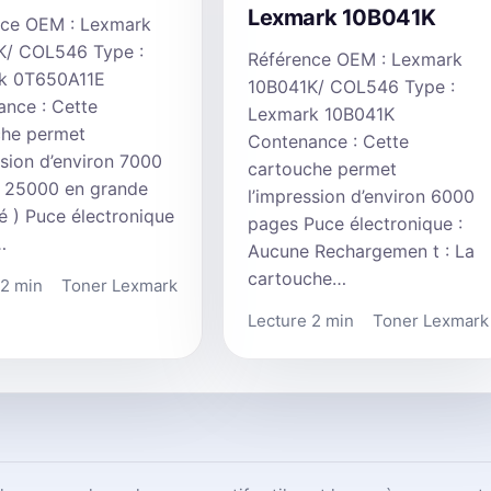
Lexmark 10B041K
nce OEM : Lexmark
K/ COL546 Type :
Référence OEM : Lexmark
k 0T650A11E
10B041K/ COL546 Type :
nce : Cette
Lexmark 10B041K
che permet
Contenance : Cette
ssion d’environ 7000
cartouche permet
( 25000 en grande
l’impression d’environ 6000
é ) Puce électronique
pages Puce électronique :
…
Aucune Rechargemen t : La
cartouche…
 2 min
Toner Lexmark
Lecture 2 min
Toner Lexmark