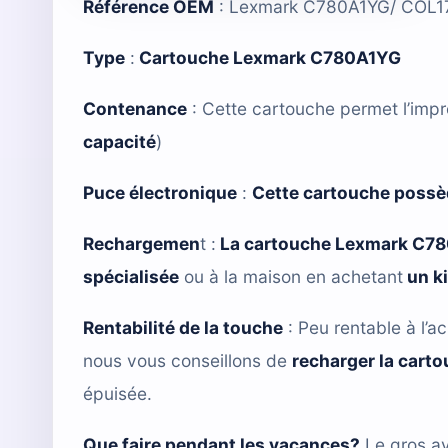
Référence OEM
: Lexmark C780A1YG/ COL1
Type
:
Cartouche Lexmark C780A1YG
Contenance
: Cette cartouche permet l’impr
capacité
)
Puce électronique
:
Cette cartouche possè
Rechargemen
t :
La cartouche Lexmark C7
spécialisée
ou à la maison en achetant
un k
Rentabilité de la touche
: Peu rentable à l’ac
nous vous conseillons de
recharger la cart
épuisée.
Que faire pendant les vacances?
Le gros av