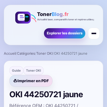
Explorer les dossiers
Accueil
/
Catégories
/
Toner OKI
/
OKI 44250721 jaune
Guide
Toner OKI
Imprimer en PDF
OKI 44250721 jaune
Référence OEM : OKI 44250721 /