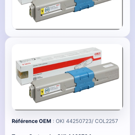
Référence OEM
: OKI 44250723/ COL2257