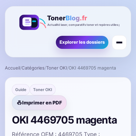
Explorer les dossiers
Accueil
/
Catégories
/
Toner OKI
/
OKI 4469705 magenta
Guide
Toner OKI
Imprimer en PDF
OKI 4469705 magenta
Référence OEM : 4469705 Type :