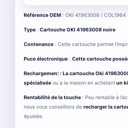
Référence OEM
: OKI 41963008 / COL1964
Type
:
Cartouche OKI 41963008 noire
Contenance
: Cette cartouche permet l’imp
Puce électronique
:
Cette cartouche possè
Rechargemen
t
:
La cartouche Oki 4196300
spécialisée
ou à la maison en achetant
un k
Rentabilité de la touche
: Peu rentable à l’ac
nous vous conseillons de
recharger la cart
épuisée.