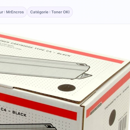
ur : MrEncros
Catégorie : Toner OKI