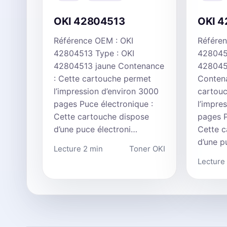
OKI 42804513
OKI 
Référence OEM : OKI
Référen
42804513 Type : OKI
428045
42804513 jaune Contenance
428045
: Cette cartouche permet
Contena
l’impression d’environ 3000
cartou
pages Puce électronique :
l’impre
Cette cartouche dispose
pages P
d’une puce électroni…
Cette c
d’une p
Lecture 2 min
Toner OKI
Lecture