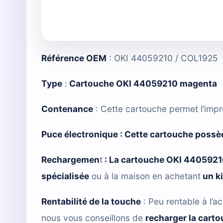
Référence OEM
: OKI 44059210 / COL1925
Type
:
Cartouche OKI 44059210 magenta
Contenance
: Cette cartouche permet l’imp
Puce électronique :
Cette cartouche possè
Rechargemen
t
:
La cartouche OKI 440592
spécialisée
ou à la maison en achetant
un k
Rentabilité de la touche
: Peu rentable à l’ac
nous vous conseillons de
recharger la cart