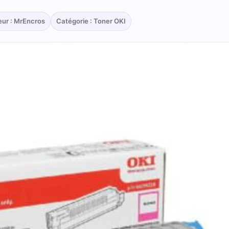
eur : MrEncros
Catégorie : Toner OKI