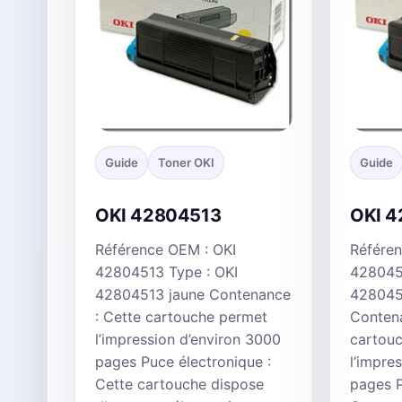
Guide
Toner OKI
Guide
OKI 42804513
OKI 
Référence OEM : OKI
Référen
42804513 Type : OKI
428045
42804513 jaune Contenance
428045
: Cette cartouche permet
Contena
l’impression d’environ 3000
cartou
pages Puce électronique :
l’impre
Cette cartouche dispose
pages P