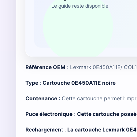
Référence OEM
: Lexmark 0E450A11E/ COL
Type
:
Cartouche 0E450A11E noire
Contenance
: Cette cartouche permet l’imp
Puce électronique
:
Cette cartouche possè
Rechargemen
t :
La cartouche Lexmark 0E