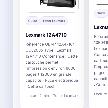
Guide
Guide
Toner Lexmark
Lexma
Lexmark 12A4710
Référe
10B041
Référence OEM : 12A4710/
Lexmar
COL2035 Type : Lexmark
Contena
12A4710 Contenance : Cette
cartou
cartouche permet
l’impre
l’impression d’environ 6000
pages 
pages ( 12000 en grande
capacit
capacité ) Puce électronique
: Cette
: Cette cartouch…
Lecture
Lecture 2 min
Toner Lexmark