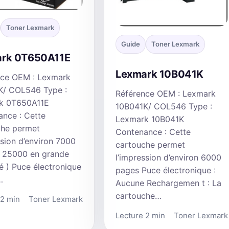
Toner Lexmark
Guide
Toner Lexmark
rk 0T650A11E
Lexmark 10B041K
nce OEM : Lexmark
K/ COL546 Type :
Référence OEM : Lexmark
k 0T650A11E
10B041K/ COL546 Type :
nce : Cette
Lexmark 10B041K
che permet
Contenance : Cette
ssion d’environ 7000
cartouche permet
( 25000 en grande
l’impression d’environ 6000
é ) Puce électronique
pages Puce électronique :
…
Aucune Rechargemen t : La
cartouche…
 2 min
Toner Lexmark
Lecture 2 min
Toner Lexmark