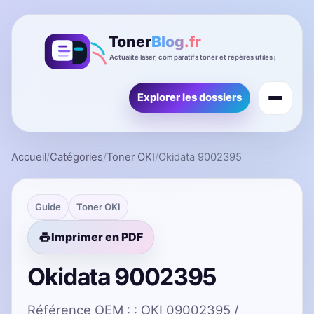
Explorer les dossiers
Accueil
/
Catégories
/
Toner OKI
/
Okidata 9002395
Guide
Toner OKI
Imprimer en PDF
Okidata 9002395
Référence OEM : : OKI 09002395 /