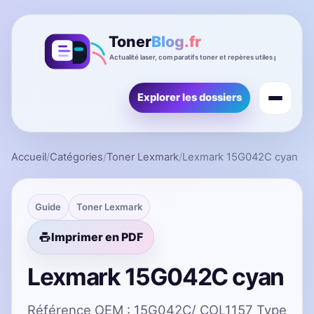
Explorer les dossiers
Accueil
/
Catégories
/
Toner Lexmark
/
Lexmark 15G042C cyan
Guide
Toner Lexmark
Imprimer en PDF
Lexmark 15G042C cyan
Référence OEM : 15G042C/ COL1157 Type