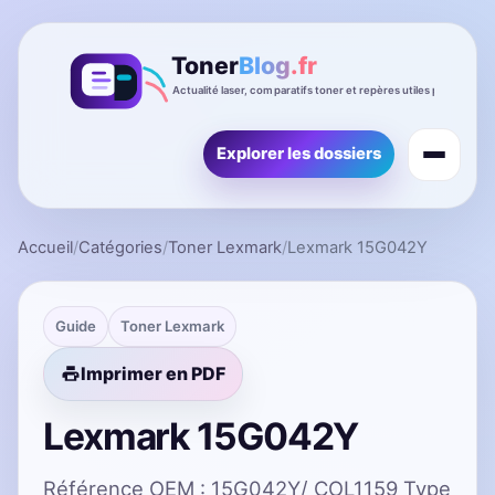
Explorer les dossiers
Accueil
/
Catégories
/
Toner Lexmark
/
Lexmark 15G042Y
Guide
Toner Lexmark
Imprimer en PDF
Lexmark 15G042Y
Référence OEM : 15G042Y/ COL1159 Type