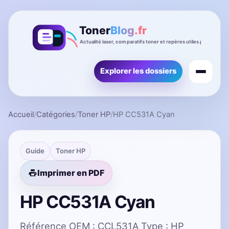
Explorer les dossiers
Accueil
/
Catégories
/
Toner HP
/
HP CC531A Cyan
Guide
Toner HP
Imprimer en PDF
HP CC531A Cyan
Référence OEM : CCL531A Type : HP