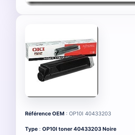
Référence OEM
: OP10I 40433203
Type
:
OP10I toner 40433203 Noire