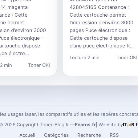
14 magenta
428045165 Contenance :
nce : Cette
Cette cartouche permet
che permet
l’impression d’environ 3000
ssion d’environ 3000
pages Puce électronique :
uce électronique :
Cette cartouche dispose
artouche dispose
d’une puce électronique R…
uce électro…
Lecture 2 min
Toner OKI
 2 min
Toner OKI
, les usages laser, les comparatifs utiles et les repères concr
© 2026 Copyright Toner-Blog.fr —
Encros.fr
| Website by
IT
ai
B
.f
Accueil
Catégories
Recherche
RSS