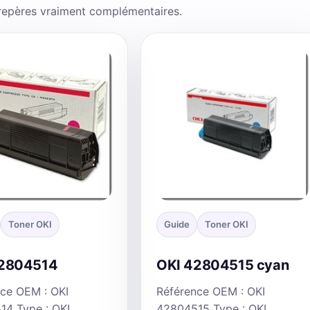
 repères vraiment complémentaires.
Toner OKI
Guide
Toner OKI
42804514
OKI 42804515 cyan
ce OEM : OKI
Référence OEM : OKI
14 Type : OKI
42804515 Type : OKI