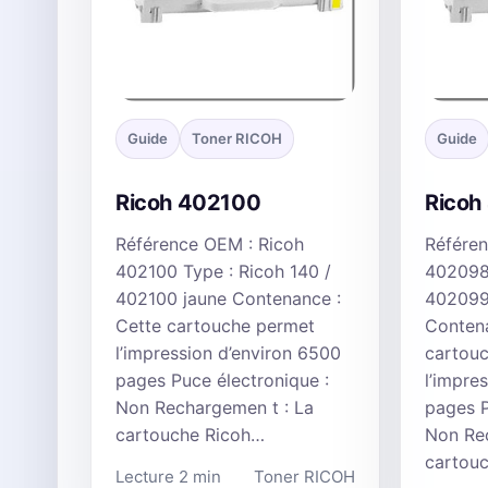
Guide
Toner RICOH
Guide
Ricoh 402100
Ricoh
Référence OEM : Ricoh
Référen
402100 Type : Ricoh 140 /
402098 
402100 jaune Contenance :
402099
Cette cartouche permet
Contena
l’impression d’environ 6500
cartou
pages Puce électronique :
l’impre
Non Rechargemen t : La
pages P
cartouche Ricoh…
Non Rec
cartou
Lecture 2 min
Toner RICOH