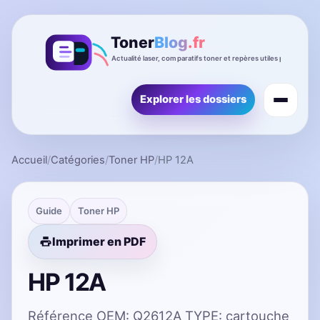
Explorer les dossiers
Accueil
/
Catégories
/
Toner HP
/
HP 12A
Guide
Toner HP
Imprimer en PDF
HP 12A
Référence OEM: Q2612A TYPE: cartouche