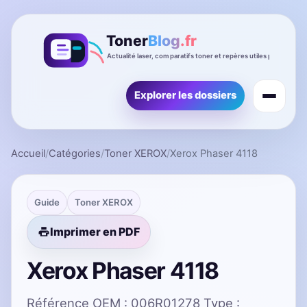
Explorer les dossiers
Accueil
/
Catégories
/
Toner XEROX
/
Xerox Phaser 4118
Guide
Toner XEROX
Imprimer en PDF
Xerox Phaser 4118
Référence OEM : 006R01278 Type :