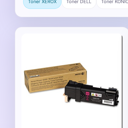
Toner XEROX
Toner DELL
Toner KONI