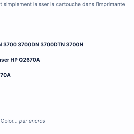
t simplement laisser la cartouche dans l’imprimante
0N 3700 3700DN 3700DTN 3700N
 laser HP Q2670A
670A
olor...
par
encros