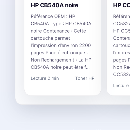
HP CB540A noire
HP C
Référence OEM : HP
Référe
CB540A Type : HP CB540A
CC532A
noire Contenance : Cette
HP CC5
cartouche permet
Contena
l’impression d’environ 2200
cartou
pages Puce électronique :
l’impre
Non Rechargemen t : La HP
pages P
CB540A noire peut être f…
Non Re
CC532A
Lecture 2 min
Toner HP
Lecture