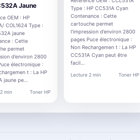
Référence OEM : CCL531A
C532A Jaune
Type : HP CC531A Cyan
Contenance : Cette
nce OEM : HP
cartouche permet
/ COL1624 Type :
l’impression d’environ 2800
32A jaune
pages Puce électronique :
nce : Cette
Non Rechargemen t : La HP
che permet
CC531A Cyan peut être
ssion d’environ 2800
facil…
uce électronique :
chargemen t : La HP
Lecture 2 min
Toner HP
 jaune pe…
 2 min
Toner HP