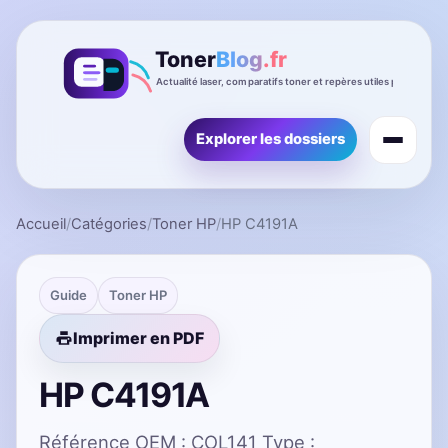
Explorer les dossiers
Accueil
/
Catégories
/
Toner HP
/
HP C4191A
Guide
Toner HP
Imprimer en PDF
HP C4191A
Référence OEM : COL141 Type :