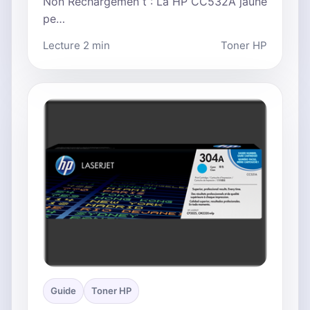
Non Rechargemen t : La HP CC532A jaune
pe…
Lecture 2 min
Toner HP
Guide
Toner HP