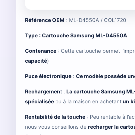
Référence OEM
: ML-D4550A / COL1720
Type
:
Cartouche Samsung ML-D4550A
Contenance
: Cette cartouche permet l’impr
capacité
)
Puce électronique
:
Ce modèle possède une
Rechargemen
t :
La cartouche Samsung M
spécialisée
ou à la maison en achetant
un k
Rentabilité de la touche
: Peu rentable à l’ac
nous vous conseillons de
recharger la cart