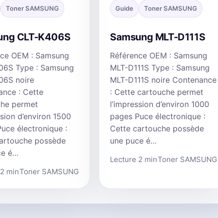
Toner SAMSUNG
Guide
Toner SAMSUNG
ung CLT-K406S
Samsung MLT-D111S
nce OEM : Samsung
Référence OEM : Samsung
06S Type : Samsung
MLT-D111S Type : Samsung
06S noire
MLT-D111S noire Contenance
nce : Cette
: Cette cartouche permet
che permet
l’impression d’environ 1000
ssion d’environ 1500
pages Puce électronique :
uce électronique :
Cette cartouche possède
cartouche possède
une puce é…
ce é…
Lecture 2 min
Toner SAMSUNG
 2 min
Toner SAMSUNG