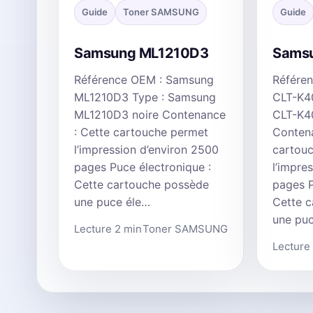
Guide
Toner SAMSUNG
Guide
Samsung ML1210D3
Sams
Référence OEM : Samsung
Référe
ML1210D3 Type : Samsung
CLT-K4
ML1210D3 noire Contenance
CLT-K4
: Cette cartouche permet
Contena
l’impression d’environ 2500
cartou
pages Puce électronique :
l’impre
Cette cartouche possède
pages P
une puce éle…
Cette 
une pu
Lecture 2 min
Toner SAMSUNG
Lecture