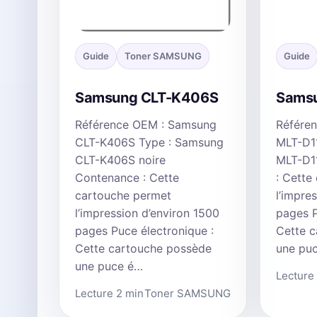
Guide
Toner SAMSUNG
Guide
Samsung CLT-K406S
Samsu
Référence OEM : Samsung
Référe
CLT-K406S Type : Samsung
MLT-D1
CLT-K406S noire
MLT-D1
Contenance : Cette
: Cette
cartouche permet
l’impre
l’impression d’environ 1500
pages P
pages Puce électronique :
Cette 
Cette cartouche possède
une pu
une puce é…
Lecture
Lecture 2 min
Toner SAMSUNG