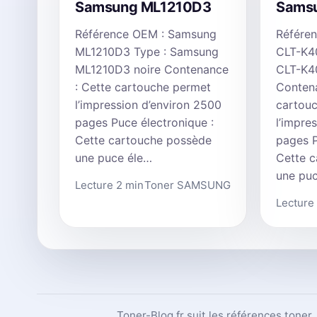
Samsung ML1210D3
Sams
Référence OEM : Samsung
Référe
ML1210D3 Type : Samsung
CLT-K4
ML1210D3 noire Contenance
CLT-K4
: Cette cartouche permet
Contena
l’impression d’environ 2500
cartou
pages Puce électronique :
l’impre
Cette cartouche possède
pages P
une puce éle…
Cette 
une pu
Lecture 2 min
Toner SAMSUNG
Lecture
Toner-Blog.fr suit les références toner