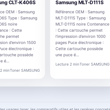
ung CLT-K406S
Samsung MLT-D111S
nce OEM : Samsung
Référence OEM : Samsung
06S Type : Samsung
MLT-D111S Type : Samsung
06S noire
MLT-D111S noire Contenance
nce : Cette
: Cette cartouche permet
che permet
l’impression d’environ 1000
ssion d’environ 1500
pages Puce électronique :
uce électronique :
Cette cartouche possède
cartouche possède
une puce é…
ce é…
Lecture 2 min
Toner SAMSUNG
 2 min
Toner SAMSUNG
, les usages laser, les comparatifs utiles et les repères concr