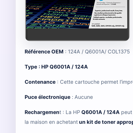
Référence OEM
: 124A / Q6001A/ COL1375
Type
:
HP Q6001A / 124A
Contenance
: Cette cartouche permet l’imp
Puce électronique
:
Aucune
Rechargemen
t : La
HP
Q6001A / 124A
peut 
la maison en achetant
un kit de toner appro