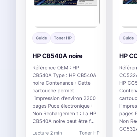
Guide
Toner HP
Guide
HP CB540A noire
HP C
Référence OEM : HP
Référe
CB540A Type : HP CB540A
CC532A
noire Contenance : Cette
HP CC5
cartouche permet
Contena
l’impression d’environ 2200
cartou
pages Puce électronique :
l’impre
Non Rechargemen t : La HP
pages P
CB540A noire peut être f…
Non Re
CC532A
Lecture 2 min
Toner HP