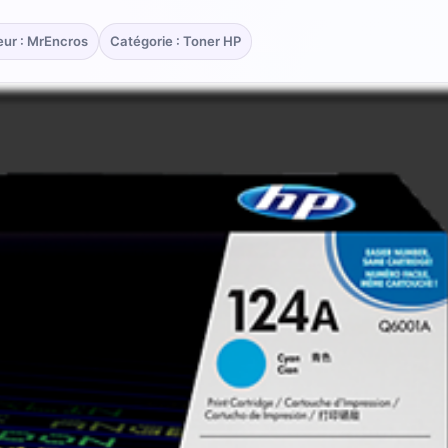
eur : MrEncros
Catégorie : Toner HP