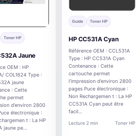
Guide
Toner HP
Toner HP
HP CC531A Cyan
Référence OEM : CCL531A
C532A Jaune
Type : HP CC531A Cyan
Contenance : Cette
nce OEM : HP
cartouche permet
/ COL1624 Type :
l’impression d’environ 2800
32A jaune
pages Puce électronique :
nce : Cette
Non Rechargemen t : La HP
che permet
CC531A Cyan peut être
ssion d’environ 2800
facil…
uce électronique :
chargemen t : La HP
Lecture 2 min
Toner HP
 jaune pe…