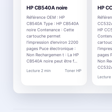
HP CB540A noire
HP C
Référence OEM : HP
Référe
CB540A Type : HP CB540A
CC532A
noire Contenance : Cette
HP CC5
cartouche permet
Contena
l’impression d’environ 2200
cartou
pages Puce électronique :
l’impre
Non Rechargemen t : La HP
pages P
CB540A noire peut être f…
Non Re
CC532A
Lecture 2 min
Toner HP
Lecture