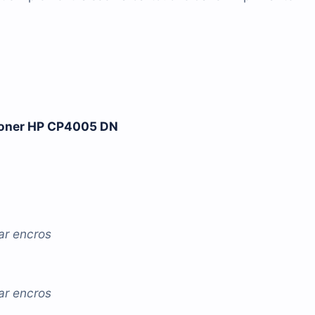
 toner HP CP4005 DN
ar
encros
ar
encros