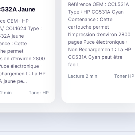
Référence OEM : CCL531A
C532A Jaune
Type : HP CC531A Cyan
Contenance : Cette
nce OEM : HP
cartouche permet
/ COL1624 Type :
l’impression d’environ 2800
32A jaune
pages Puce électronique :
nce : Cette
Non Rechargemen t : La HP
che permet
CC531A Cyan peut être
ssion d’environ 2800
facil…
uce électronique :
chargemen t : La HP
Lecture 2 min
Toner HP
 jaune pe…
 2 min
Toner HP