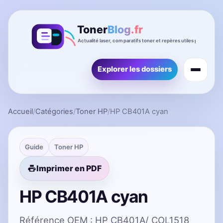
Explorer les dossiers
Accueil
/
Catégories
/
Toner HP
/
HP CB401A cyan
Guide
Toner HP
Imprimer en PDF
HP CB401A cyan
Référence OEM : HP CB401A/ COL1518