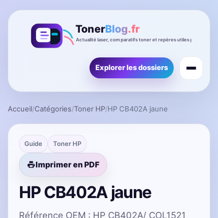
Explorer les dossiers
Accueil
/
Catégories
/
Toner HP
/
HP CB402A jaune
Guide
Toner HP
Imprimer en PDF
HP CB402A jaune
Référence OEM : HP CB402A/ COL1521