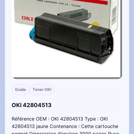
Guide
Toner OKI
OKI 42804513
Référence OEM : OKI 42804513 Type : OKI
42804513 jaune Contenance : Cette cartouche
permet l’impression d’environ 3000 pages Puce